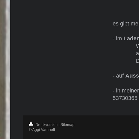
es gibt me
- im
Lade
Wunstor
an den 
Di, Fr. 
- auf
Auss
- in meine
53730365
Druckversion
|
Sitemap
© Aggi Varnholt